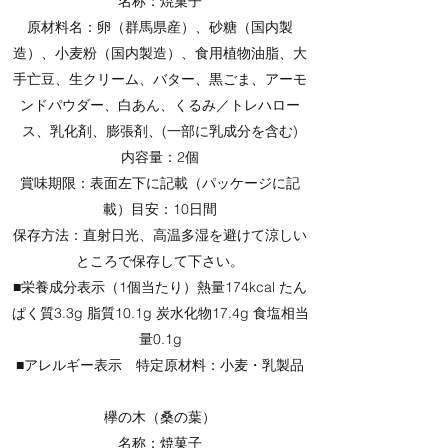
名称：焼菓子
原材料名：卵（群馬県産）、砂糖（国内製
造）、小麦粉（国内製造）、食用植物油脂、大
手亡豆、生クリーム、バター、黒ごま、アーモ
ンドパウダー、白あん、くるみ／トレハロー
ス、乳化剤、膨張剤、(一部に乳成分を含む)
内容量：2個
賞味期限：表面左下に記載（パッケージに記
載）目安：10日間
保存方法：直射日光、高温多湿を避けて涼しい
ところで保存して下さい。
■栄養成分表示（1個当たり）熱量174kcal たん
ぱく質3.3g 脂質10.1g 炭水化物17.4g 食塩相当
量0.1g
■アレルギー表示 特定原材料：小麦・乳製品
欅の木（桑の葉）
名称：焼菓子