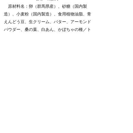
原材料名：卵（群馬県産）、砂糖（国内製
造）、小麦粉（国内製造）、食用植物油脂、青
えんどう豆、生クリーム、バター、アーモンド
パウダー、桑の葉、白あん、かぼちゃの種／ト
レハロース、乳化剤、膨張剤、(一部に乳成分を
含む)
内容量：2個
賞味期限：表面左下に記載（パッケージに記
載）目安：10日間
保存方法：直射日光、高温多湿を避けて涼しい
ところで保存して下さい。
■栄養成分表示（1個当たり）熱量172kcal たん
ぱく質3.1g 脂質9.8g 炭水化物18g 食塩相当量
0.1g
■アレルギー表示 特定原材料：小麦・乳製品
​※本品製造工場では卵・大豆・アーモンド・く
るみを含む製品を生産しています。