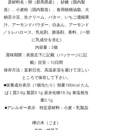
原材料名：卵（群馬県産）、砂糖（国内製
造）、小麦粉（国内製造）、食用植物油脂、大
納言小豆、生クリーム、バター、いちご濃縮果
汁、アーモンドパウダー、白あん、アーモンド
／トレハロース、乳化剤、膨張剤、香料、(一部
に乳成分を含む)
内容量：2個
賞味期限：表面左下に記載（パッケージに記
載）目安：10日間
保存方法：直射日光、高温多湿を避けて涼しい
ところで保存して下さい。
■栄養成分表示（1個当たり）熱量166kcal たん
ぱく質2.8g 脂質9.1g 炭水化物18.3g 食塩相当
量0.1g
■アレルギー表示 特定原材料：小麦・乳製品
欅の木（ごま）