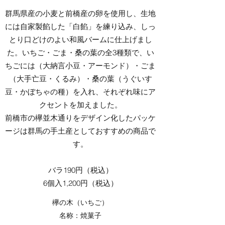
群馬県産の小麦と前橋産の卵を使用し、生地
には自家製餡した「白餡」を練り込み、しっ
とり口どけのよい和風バームに仕上げまし
た。いちご・ごま・桑の葉の全3種類で、い
ちごには（大納言小豆・アーモンド）・ごま
（大手亡豆・くるみ）・桑の葉（うぐいす
豆・かぼちゃの種）を入れ、それぞれ味にア
クセントを加えました。
前橋市の欅並木通りをデザイン化したパッケ
ージは群馬の手土産としておすすめの商品で
す。
バラ190円（税込）
6個入1,200円（税込）
欅の木（いちご）
名称：焼菓子