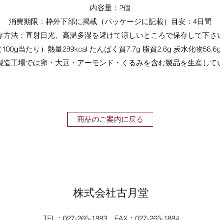
内容量：2個
消費期限：枠外下部に掲載（パッケージに記載）目安：4日間
存方法：直射日光、高温多湿を避けて涼しいところで保存して下さ
0g当たり）熱量289kcal たんぱく質7.7g 脂質2.6g 炭水化物58.6
品製造工場では卵・大豆・アーモンド・くるみを含む製品を生産して
商品のご案内に戻る
​​株式会社古月堂
TEL：027-265-1883
FAX：027-265-1884