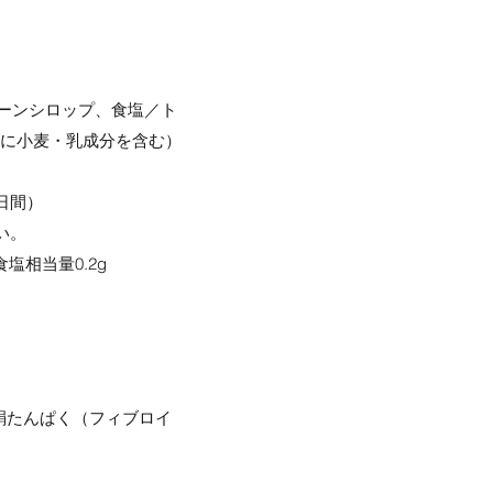
ーンシロップ、食塩／ト
部に小麦・乳成分を含む）
日間）
い。
食塩相当量0.2g
絹たんぱく（フィブロイ