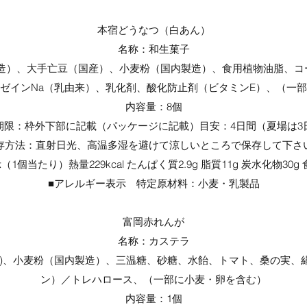
本宿どうなつ（白あん）
名称：和生菓子
製造）、大手亡豆（国産）、小麦粉（国内製造）、食用植物油脂、コ
ゼインNa（乳由来）、乳化剤、酸化防止剤（ビタミンE）、（一
内容量：8個
期限：枠外下部に記載（パッケージに記載）目安：4日間（夏場は3
存方法：直射日光、高温多湿を避けて涼しいところで保存して下さ
1個当たり）熱量229kcal たんぱく質2.9g 脂質11g 炭水化物30g 
■アレルギー表示 特定原材料：小麦・乳製品
富岡赤れんが
名称：カステラ
産)、小麦粉（国内製造）、三温糖、砂糖、水飴、トマト、桑の実、
ン）／トレハロース、（一部に小麦・卵を含む）
内容量：1個