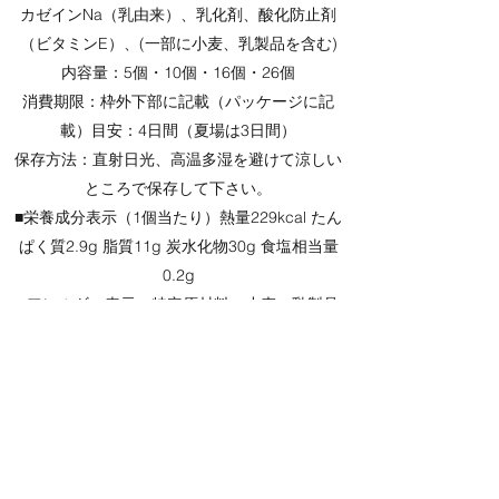
カゼインNa（乳由来）、乳化剤、酸化防止剤
（ビタミンE）、(一部に小麦、乳製品を含む)
内容量：5個・10個・16個・26個
消費期限：枠外下部に記載（パッケージに記
載）目安：4日間（夏場は3日間）
保存方法：直射日光、高温多湿を避けて涼しい
ところで保存して下さい。
■栄養成分表示（1個当たり）熱量229kcal たん
ぱく質2.9g 脂質11g 炭水化物30g 食塩相当量
0.2g
■アレルギー表示 特定原材料：小麦・乳製品
​※本品製造工場では卵・大豆・アーモンド・く
るみを含む製品を生産しています。
商品のご案内に戻る